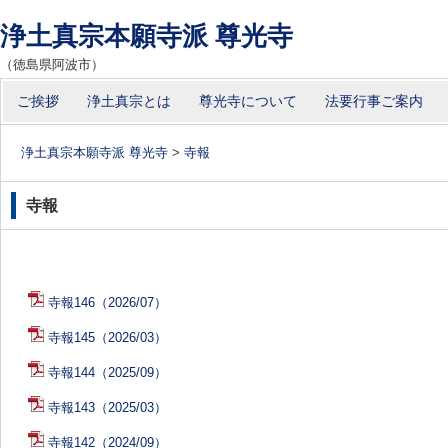
浄土真宗本願寺派 尊光寺
（徳島県阿波市）
コ
ご挨拶
浄土真宗とは
尊光寺について
法要行事ご案内
メインメニュー
ン
テ
浄土真宗本願寺派 尊光寺
>
寺報
ン
ツ
寺報
へ
移
動
寺報146（2026/07）
寺報145（2026/03）
寺報144（2025/09）
寺報143（2025/03）
寺報142（2024/09）