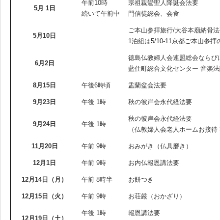
午前10時
宗祖親鸞聖人降誕会法要
5月 1日
続いて午前中
門信徒総会、会食
ご本山参拝旅行/大谷本廟納骨法
5月10日
1泊組は5/10-11京都ご本山
徳島仏教婦人会連盟総会ならび
6月2日
藍住町総合文化センター 音楽法
8月15日
午後6時頃
盂蘭盆会法要
9月23日
午後 1時
秋の彼岸会永代経法要
秋の彼岸会永代経法要
9月24日
午後 1時
（仏教婦人会老人ホームお接待 
11月20日
午前 9時
おみがき（仏具磨き）
12月1日
午前 9時
お内仏報恩講法要
12月14日（月）
午前 8時半
お餅つき
12月15日（火）
午前 9時
お荘厳（おかざり）
午後 1時
報恩講法要
12月19日（土）