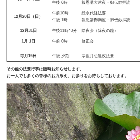
午後 6時
報恩講大逮夜・御伝鈔拝読
午前10時
総永代経法要
12月20日（日）
午後 1時
報恩講御満座・御伝鈔拝読
12月31日
午後11時40分
除夜会（除夜の鐘）
1月 1日
午前 0時
修正会
毎月15日
午後 夕刻
宗祖月忌逮夜法要
その他の法要行事は随時お知らせします。
お一人でも多くの皆様のお力添え、お参りをお待ちしております。