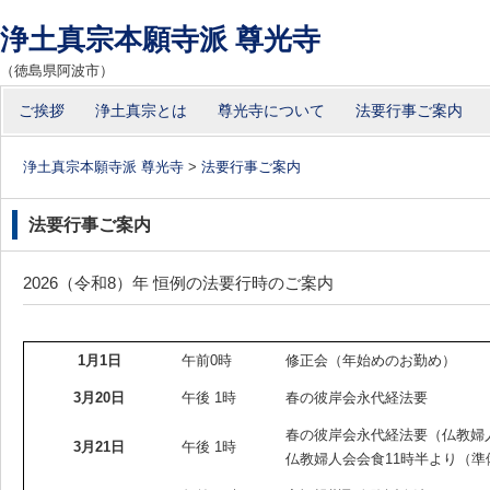
浄土真宗本願寺派 尊光寺
（徳島県阿波市）
コ
ご挨拶
浄土真宗とは
尊光寺について
法要行事ご案内
メインメニュー
ン
テ
浄土真宗本願寺派 尊光寺
>
法要行事ご案内
ン
ツ
法要行事ご案内
へ
移
2026（令和8）年 恒例の法要行時のご案内
動
1月1日
午前0時
修正会（年始めのお勤め）
3月20日
午後 1時
春の彼岸会永代経法要
春の彼岸会永代経法要（仏教婦
3月21日
午後 1時
仏教婦人会会食11時半より（準