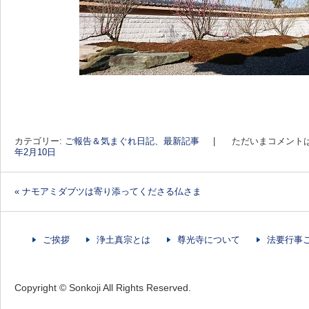
カテゴリー:
ご報告＆気まぐれ日記
、
最新記事
|
ただいまコメント
年2月10日
«
ナモアミダブツは寄り添ってくださる仏さま
投稿ナビゲーション
ご挨拶
浄土真宗とは
尊光寺について
法要行事
Copyright © Sonkoji All Rights Reserved.