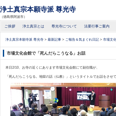
浄土真宗本願寺派 尊光寺
（徳島県阿波市）
コ
ご挨拶
浄土真宗とは
尊光寺について
法要行事ご案内
メインメニュー
ン
テ
浄土真宗本願寺派 尊光寺
>
最新記事
>
ご報告＆気まぐれ日記
>
市場文
ン
ツ
市場文化会館で「死んだらこうなる」お話
へ
移
本日2/10、お寺の近くにあります市場文化会館にて副住職が、
動
「死んだらこうなる。地獄の話（仏教）」というタイトルでお話をさせ