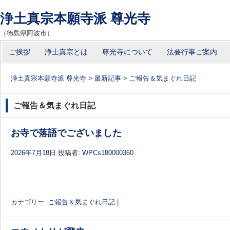
浄土真宗本願寺派 尊光寺
（徳島県阿波市）
コ
ご挨拶
浄土真宗とは
尊光寺について
法要行事ご案内
メインメニュー
ン
テ
浄土真宗本願寺派 尊光寺
>
最新記事
>
ご報告＆気まぐれ日記
ン
ツ
ご報告＆気まぐれ日記
へ
移
お寺で落語でございました
動
2026年7月18日
投稿者:
WPCs180000360
カテゴリー:
ご報告＆気まぐれ日記
|