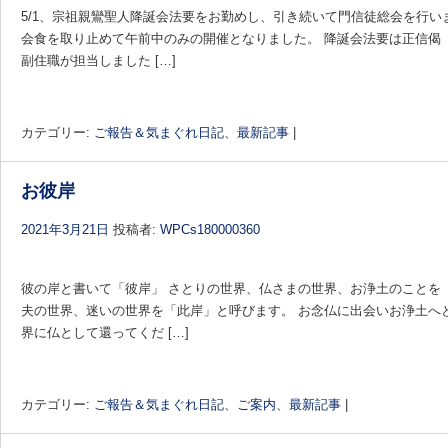
5/1、宗祖親鸞聖人降誕会法要をお勤めし、引き続いて門信徒総会を行い
会食を取り止めて午前中のみの開催となりました。 降誕会法要は正信偈
副住職が担当しました […]
カテゴリー:
ご報告＆気まぐれ日記
、
最新記事
|
お彼岸
2021年3月21日
投稿者:
WPCs180000360
彼の岸と書いて「彼岸」 さとりの世界、仏さまの世界、お浄土のことを
夫の世界、迷いの世界を「此岸」と呼びます。 お念仏に出会いお浄土へ
界に仏として還ってくだ […]
カテゴリー:
ご報告＆気まぐれ日記
、
ご案内
、
最新記事
|