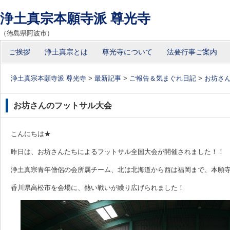
浄土真宗本願寺派 尊光寺
（徳島県阿波市）
コ
ご挨拶
浄土真宗とは
尊光寺について
法要行事ご案内
メインメニュー
ン
テ
浄土真宗本願寺派 尊光寺
>
最新記事
>
ご報告＆気まぐれ日記
>
お坊さ
ン
ツ
お坊さんのフットサル大会
へ
移
こんにちは★
動
昨日は、お坊さんたちによるフットサル全国大会が開催されました！！
浄土真宗青年僧侶の会所属チーム、北は北海道から西は福岡まで、本願
香川県高松市を会場に、熱い戦いが繰り広げられました！