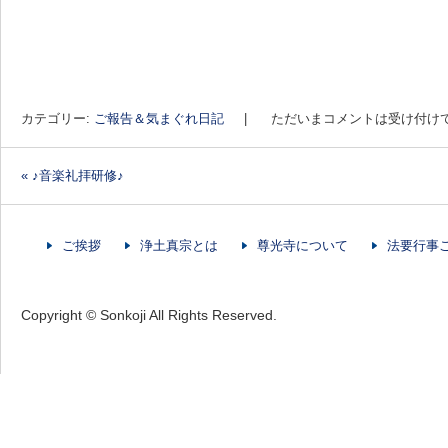
カテゴリー:
ご報告＆気まぐれ日記
|
ただいまコメントは受け付け
«
♪音楽礼拝研修♪
投稿ナビゲーション
ご挨拶
浄土真宗とは
尊光寺について
法要行事
Copyright © Sonkoji All Rights Reserved.