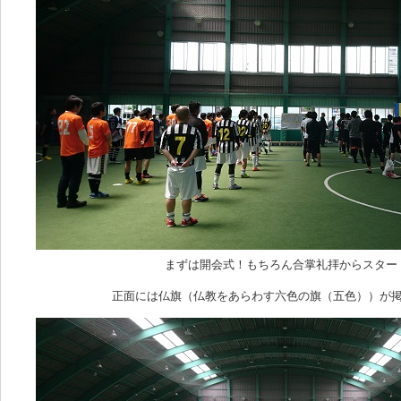
まずは開会式！もちろん合掌礼拝からスター
正面には仏旗（仏教をあらわす六色の旗（五色））が