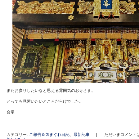
またお参りしたいなと思える雰囲気のお寺さま。
とっても見習いたいところだらけでした。
合掌
カテゴリー:
ご報告＆気まぐれ日記
、
最新記事
|
ただいまコメント