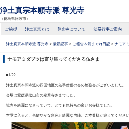
浄土真宗本願寺派 尊光寺
（徳島県阿波市）
コ
ご挨拶
浄土真宗とは
尊光寺について
法要行事ご案内
メインメニュー
ン
テ
浄土真宗本願寺派 尊光寺
>
最新記事
>
ご報告＆気まぐれ日記
>
ナモア
ン
ツ
ナモアミダブツは寄り添ってくださる仏さま
へ
移
■1/22
動
浄土真宗本願寺派の四国地区の若手僧侶の会の勉強会がございました。
会場は愛媛県松山市の定秀寺さまでした。
境内を綺麗になさっていて、とても気持ちの良いお寺様でした。
本堂に入ると、色鮮やかな彩色と綺麗な内陣、ご本尊様が迎えてくださ