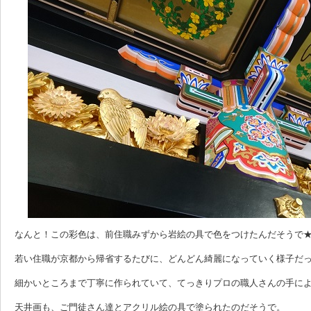
なんと！この彩色は、前住職みずから岩絵の具で色をつけたんだそうで
若い住職が京都から帰省するたびに、どんどん綺麗になっていく様子だ
細かいところまで丁寧に作られていて、てっきりプロの職人さんの手に
天井画も、ご門徒さん達とアクリル絵の具で塗られたのだそうで。