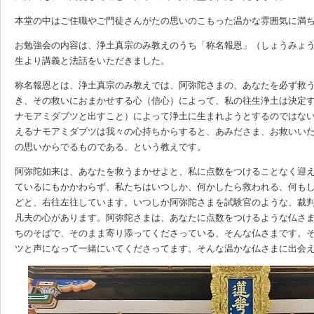
本堂の中はご住職やご門徒さんがたの思いのこもった温かな雰囲気に満
お勉強会の内容は、浄土真宗のみ教えのうち「称名報恩」（しょうみょ
生より講義と法話をいただきました。
称名報恩とは、浄土真宗のみ教えでは、阿弥陀さまの、あなたを必ず救
き、その救いにおまかせする心（信心）によって、私の往生浄土は決定
ナモアミダブツと出すこと）によって浄土に生まれようとするのではな
えるナモアミダブツは我々の心持ちからすると、あみださま、お救いい
の思いからでるものである、という教えです。
阿弥陀如来は、あなたを救うまかせよと、私に点数をつけることなく迎
ているにもかかわらず、私たちはいつしか、何かしたら救われる、何も
どと、右往左往しています。いつしか阿弥陀さまを試験官のような、裁
凡夫の心があります。阿弥陀さまは、あなたに点数をつけるような仏さ
ちのそばで、そのまま寄り添ってくださっている、そんな仏さまです。
ツと声になって一緒にいてくださってます。そんな温かな仏さまに出会